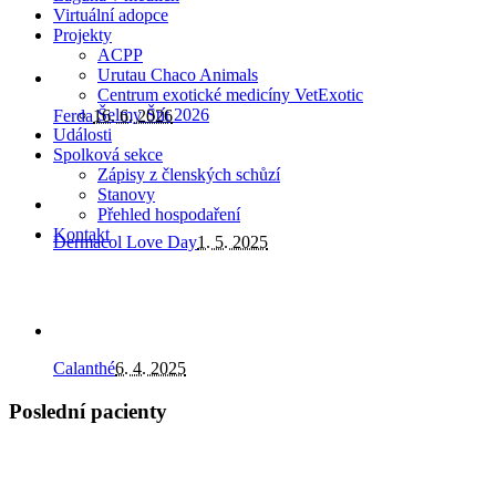
Virtuální adopce
Projekty
ACPP
Urutau Chaco Animals
Centrum exotické medicíny VetExotic
Šelmy Štít 2026
Ferda
16. 6. 2026
Události
Spolková sekce
Zápisy z členských schůzí
Stanovy
Přehled hospodaření
Kontakt
Dermacol Love Day
1. 5. 2025
Calanthé
6. 4. 2025
Poslední pacienty