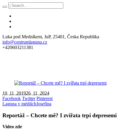
Luka pod Medníkem
, JuP,
25401
,
Česka Republika
info@centrumlaguna.cz
+420603211381
10. 11. 2019
26. 11. 2024
Facebook
Twitter
Pinterest
Laguna v médiích
Josefina
Reportáž – Chcete mě? I zvířata trpí depresemi
Video zde