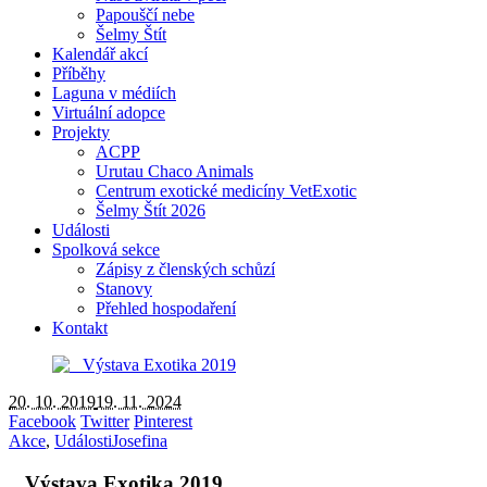
Papouščí nebe
Šelmy Štít
Kalendář akcí
Příběhy
Laguna v médiích
Virtuální adopce
Projekty
ACPP
Urutau Chaco Animals
Centrum exotické medicíny VetExotic
Šelmy Štít 2026
Události
Spolková sekce
Zápisy z členských schůzí
Stanovy
Přehled hospodaření
Kontakt
20. 10. 2019
19. 11. 2024
Facebook
Twitter
Pinterest
Akce
,
Události
Josefina
Výstava Exotika 2019