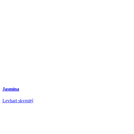
Jasmína
Levhart skvrnitý