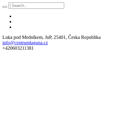
Luka pod Medníkem
, JuP,
25401
,
Česka Republika
info@centrumlaguna.cz
+420603211381