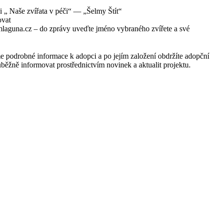
kci „ Naše zvířata v péči“ — „Šelmy Štít“
ovat
laguna.cz – do zprávy uveďte jméno vybraného zvířete a své
 podrobné informace k adopci a po jejím založení obdržíte adopční
běžně informovat prostřednictvím novinek a aktualit projektu.