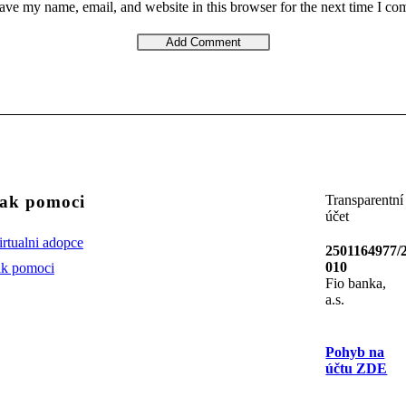
ave my name, email, and website in this browser for the next time I c
ak pomoci
Transparentní
účet
irtualni adopce
2501164977/
010
ak pomoci
Fio banka,
a.s.
Pohyb na
účtu ZDE