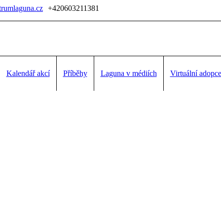
trumlaguna.cz
+420603211381
Kalendář akcí
Příběhy
Laguna v médiích
Virtuální adopc