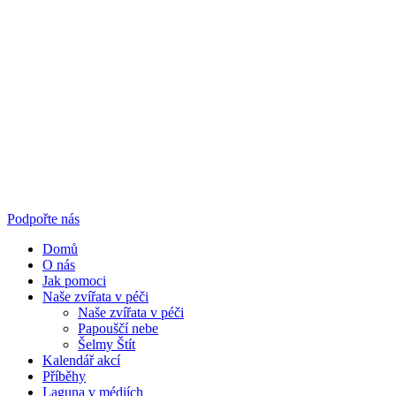
Podpořte nás
Domů
O nás
Jak pomoci
Naše zvířata v péči
Naše zvířata v péči
Papouščí nebe
Šelmy Štít
Kalendář akcí
Příběhy
Laguna v médiích