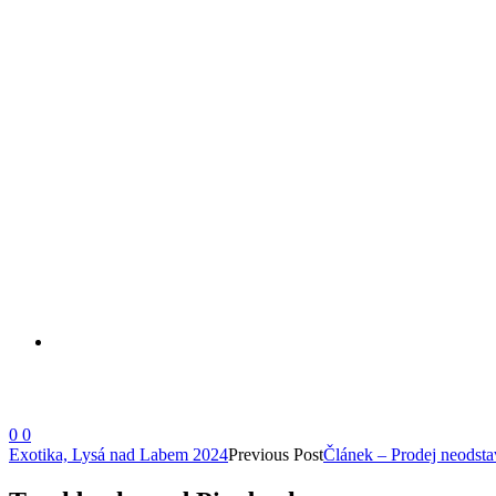
0
0
Exotika, Lysá nad Labem 2024
Previous Post
Článek – Prodej neodst