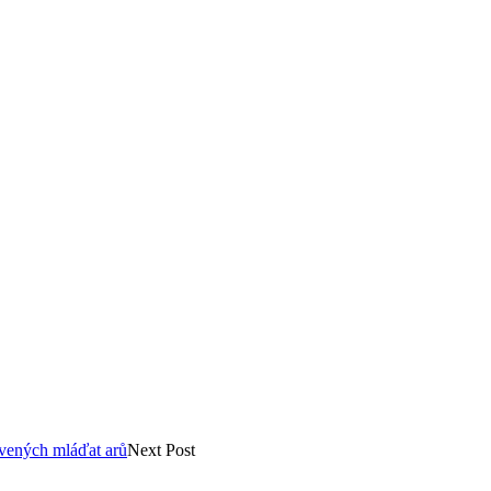
avených mláďat arů
Next Post