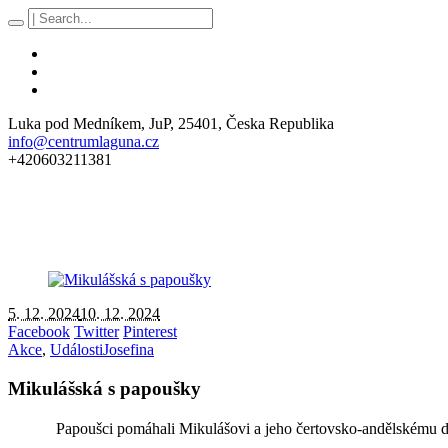
Luka pod Medníkem
, JuP,
25401
,
Česka Republika
info@centrumlaguna.cz
+420603211381
5. 12. 2024
10. 12. 2024
Facebook
Twitter
Pinterest
Akce
,
Události
Josefina
Mikulášská s papoušky
Papoušci pomáhali Mikulášovi a jeho čertovsko-andělskému do