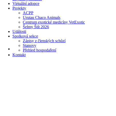
Virtuální adopce
Projekty
ACPP
Urutau Chaco Animals
Centrum exotické medicíny VetExotic
Šelmy Štít 2026
Události
Spolková sekce
Zápisy z členských schůzí
Stanovy
Přehled hospodaření
Kontakt