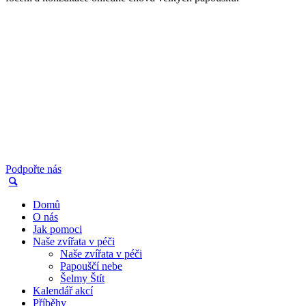
Podpořte nás
Domů
O nás
Jak pomoci
Naše zvířata v péči
Naše zvířata v péči
Papouščí nebe
Šelmy Štít
Kalendář akcí
Příběhy