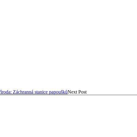
íroda: Záchranná stanice papoušků
Next Post