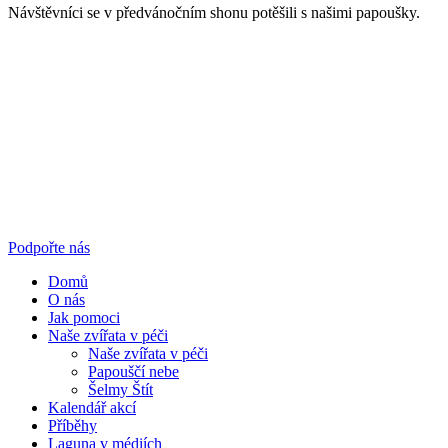
Návštěvníci se v předvánočním shonu potěšili s našimi papoušky.
Podpořte nás
Domů
O nás
Jak pomoci
Naše zvířata v péči
Naše zvířata v péči
Papouščí nebe
Šelmy Štít
Kalendář akcí
Příběhy
Laguna v médiích