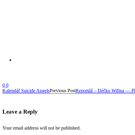
0
0
Kalendář Suicide Angels
Previous Post
Reportáž – Déčko Wifina — Př
Leave a Reply
Your email address will not be published.