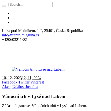
Luka pod Medníkem
, JuP,
25401
,
Česka Republika
info@centrumlaguna.cz
+420603211381
10. 12. 2023
12. 11. 2024
Facebook
Twitter
Pinterest
Akce
,
Události
Josefina
Vánoční trh v Lysé nad Labem
Zúčastnili jsme se Vánočních trhů v Lysé nad Labem.