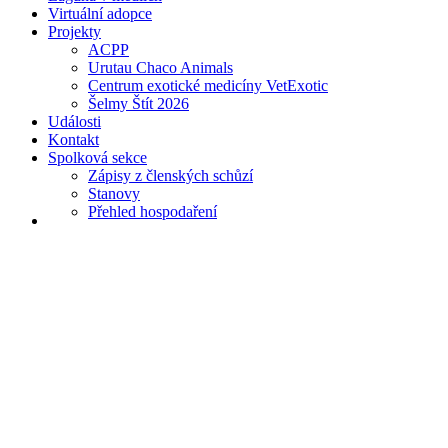
Virtuální adopce
Projekty
ACPP
Urutau Chaco Animals
Centrum exotické medicíny VetExotic
Šelmy Štít 2026
Události
Kontakt
Spolková sekce
Zápisy z členských schůzí
Stanovy
Přehled hospodaření