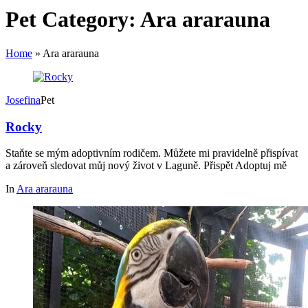
Pet Category:
Ara ararauna
Home
»
Ara ararauna
Josefina
Pet
Rocky
Staňte se mým adoptivním rodičem. Můžete mi pravidelně přispívat
a zároveň sledovat můj nový život v Laguně. Přispět Adoptuj mě
In
Ara ararauna