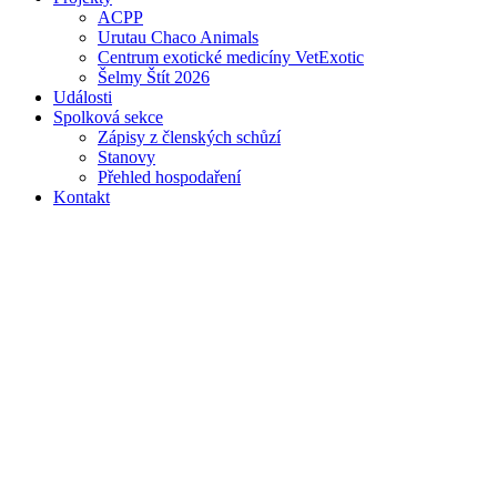
ACPP
Urutau Chaco Animals
Centrum exotické medicíny VetExotic
Šelmy Štít 2026
Události
Spolková sekce
Zápisy z členských schůzí
Stanovy
Přehled hospodaření
Kontakt