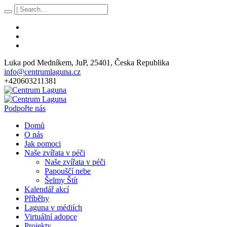
Luka pod Medníkem
, JuP,
25401
,
Česka Republika
info@centrumlaguna.cz
+420603211381
Podpořte nás
Domů
O nás
Jak pomoci
Naše zvířata v péči
Naše zvířata v péči
Papouščí nebe
Šelmy Štít
Kalendář akcí
Příběhy
Laguna v médiích
Virtuální adopce
Projekty