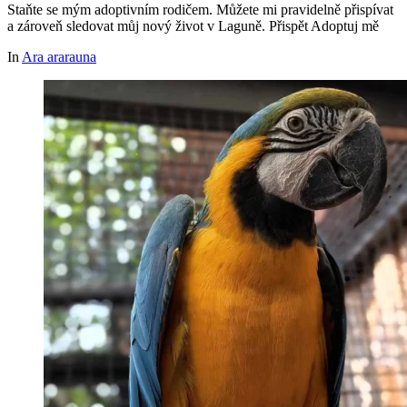
Staňte se mým adoptivním rodičem. Můžete mi pravidelně přispívat
a zároveň sledovat můj nový život v Laguně. Přispět Adoptuj mě
In
Ara ararauna