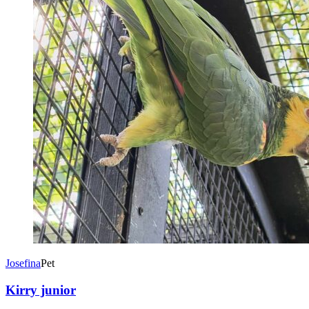
Josefina
Pet
Kirry junior