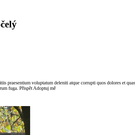
čelý
iis praesentium voluptatum deleniti atque corrupti quos dolores et quas 
lorum fuga. Přispět Adoptuj mě