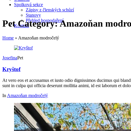
Spolková sekce
Zápisy z členských schůzí
Stanovy
Přehled hospodaření
Pet Category:
Amazoňan modro
Kontakt
Home
»
Amazoňan modročelý
Josefina
Pet
Kryštof
At vero eos et accusamus et iusto odio dignissimos ducimus qui blandit
sunt in culpa qui officia deserunt mollitia animi, id est laborum et do
In
Amazoňan modročelý