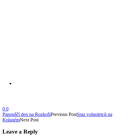
0
0
Papouščí den na Rozkoši
Previous Post
Sraz volnoletců na
Krásném
Next Post
Leave a Reply