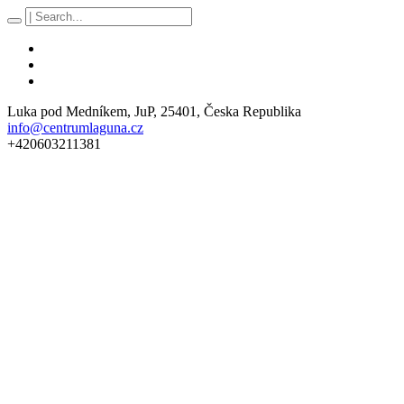
Luka pod Medníkem
, JuP,
25401
,
Česka Republika
info@centrumlaguna.cz
+420603211381