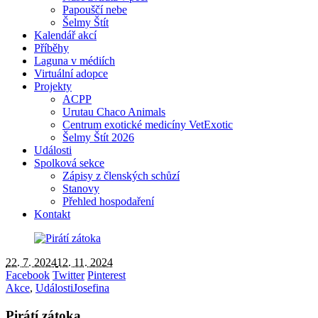
Papouščí nebe
Šelmy Štít
Kalendář akcí
Příběhy
Laguna v médiích
Virtuální adopce
Projekty
ACPP
Urutau Chaco Animals
Centrum exotické medicíny VetExotic
Šelmy Štít 2026
Události
Spolková sekce
Zápisy z členských schůzí
Stanovy
Přehled hospodaření
Kontakt
22. 7. 2024
12. 11. 2024
Facebook
Twitter
Pinterest
Akce
,
Události
Josefina
Pirátí zátoka