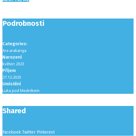
Podrobnosti
Categories:
Ara arakanga
Narození
květen 2023
Příjem
27.12.2025
Umístění
Luka pod Medníkem
Shared
Facebook
Twitter
Pinterest