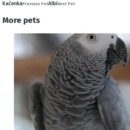
Kačenka
Albi
Previous Pet
Next Pet
More pets