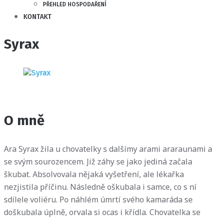
PŘEHLED HOSPODAŘENÍ
KONTAKT
Syrax
O mně
Ara Syrax žila u chovatelky s dalšímy arami araraunami a
se svým sourozencem. Již záhy se jako jediná začala
škubat. Absolvovala nějaká vyšetření, ale lékařka
nezjistila příčinu. Následně oškubala i samce, co s ní
sdílele voliéru. Po náhlém úmrtí svého kamaráda se
doškubala úplně, orvala si ocas i křídla. Chovatelka se