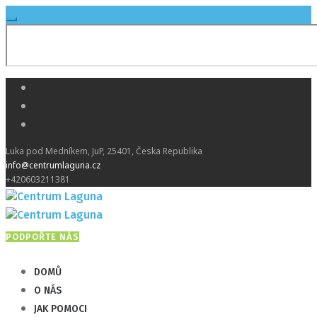
Luka pod Medníkem
, JuP,
25401
,
Česka Republika
info@centrumlaguna.cz
+420603211381
PODPOŘTE NÁS
DOMŮ
O NÁS
JAK POMOCI