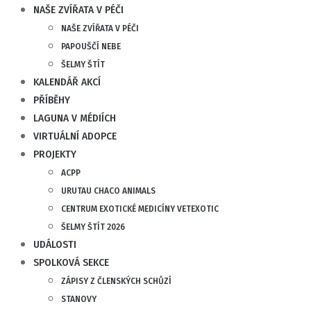
NAŠE ZVÍŘATA V PÉČI
NAŠE ZVÍŘATA V PÉČI
PAPOUŠČÍ NEBE
ŠELMY ŠTÍT
KALENDÁŘ AKCÍ
PŘÍBĚHY
LAGUNA V MÉDIÍCH
VIRTUÁLNÍ ADOPCE
PROJEKTY
ACPP
URUTAU CHACO ANIMALS
CENTRUM EXOTICKÉ MEDICÍNY VETEXOTIC
ŠELMY ŠTÍT 2026
UDÁLOSTI
SPOLKOVÁ SEKCE
ZÁPISY Z ČLENSKÝCH SCHŮZÍ
STANOVY