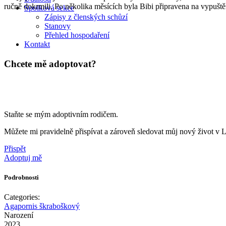
ručně dokrmili. Po několika měsících byla Bibi připravena na vypuště
Spolková sekce
Zápisy z členských schůzí
Stanovy
Přehled hospodaření
Kontakt
Chcete mě adoptovat?
Staňte se mým adoptivním rodičem.
Můžete mi pravidelně přispívat a zároveň sledovat můj nový život v 
Přispět
Adoptuj mě
Podrobnosti
Categories:
Agapornis škraboškový
Narození
2023