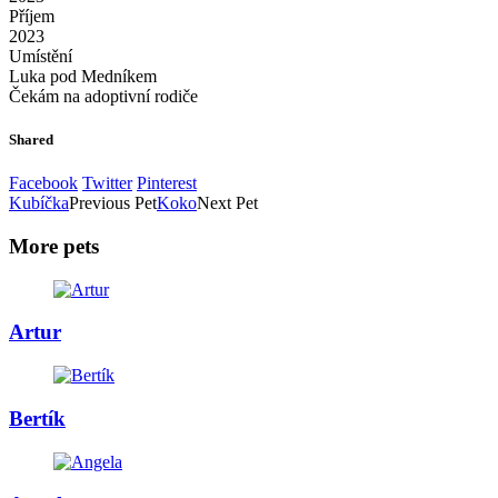
Příjem
2023
Umístění
Luka pod Medníkem
Čekám na adoptivní rodiče
Shared
Facebook
Twitter
Pinterest
Kubíčka
Previous Pet
Koko
Next Pet
More pets
Artur
Bertík