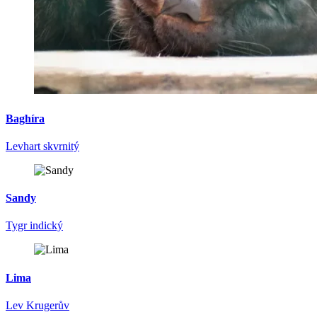
Baghíra
Levhart skvrnitý
Sandy
Tygr indický
Lima
Lev Krugerův