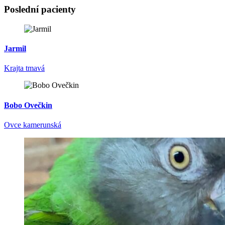
Poslední pacienty
Jarmil
Krajta tmavá
Bobo Ovečkin
Ovce kamerunská