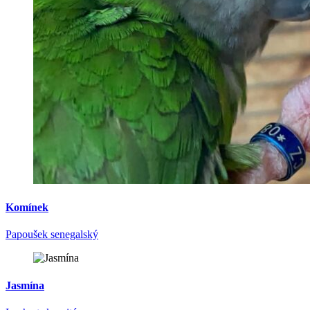
Komínek
Papoušek senegalský
Jasmína