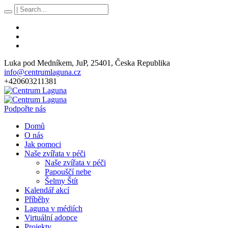
Luka pod Medníkem
, JuP,
25401
,
Česka Republika
info@centrumlaguna.cz
+420603211381
Podpořte nás
Domů
O nás
Jak pomoci
Naše zvířata v péči
Naše zvířata v péči
Papouščí nebe
Šelmy Štít
Kalendář akcí
Příběhy
Laguna v médiích
Virtuální adopce
Projekty