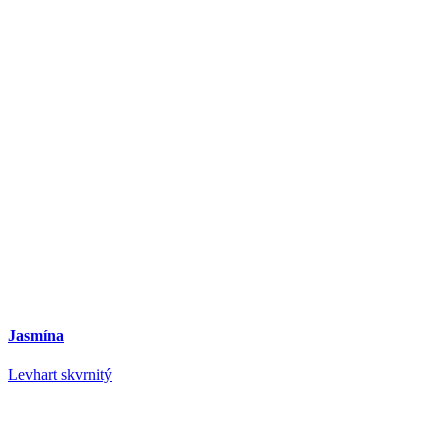
Jasmína
Levhart skvrnitý