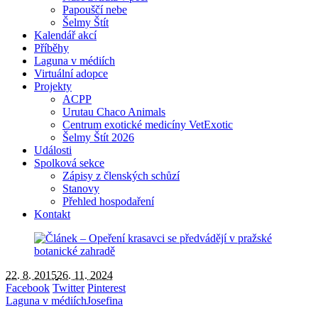
Papouščí nebe
Šelmy Štít
Kalendář akcí
Příběhy
Laguna v médiích
Virtuální adopce
Projekty
ACPP
Urutau Chaco Animals
Centrum exotické medicíny VetExotic
Šelmy Štít 2026
Události
Spolková sekce
Zápisy z členských schůzí
Stanovy
Přehled hospodaření
Kontakt
22. 8. 2015
26. 11. 2024
Facebook
Twitter
Pinterest
Laguna v médiích
Josefina