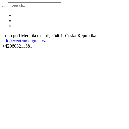
Luka pod Medníkem
, JuP,
25401
,
Česka Republika
info@centrumlaguna.cz
+420603211381