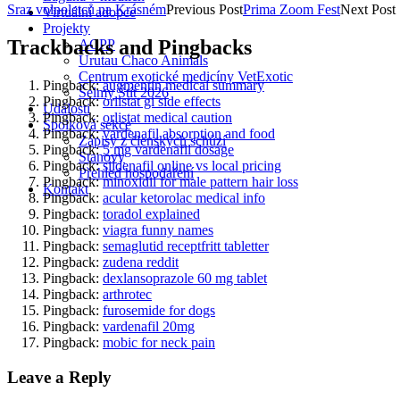
Sraz volnoletců na Krásném
Previous Post
Prima Zoom Fest
Next Post
Virtuální adopce
Projekty
Trackbacks and Pingbacks
ACPP
Urutau Chaco Animals
Centrum exotické medicíny VetExotic
Pingback:
augmentin medical summary
Šelmy Štít 2026
Pingback:
orlistat gi side effects
Události
Pingback:
orlistat medical caution
Spolková sekce
Pingback:
vardenafil absorption and food
Zápisy z členských schůzí
Pingback:
5 mg vardenafil dosage
Stanovy
Pingback:
sildenafil online vs local pricing
Přehled hospodaření
Pingback:
minoxidil for male pattern hair loss
Kontakt
Pingback:
acular ketorolac medical info
Pingback:
toradol explained
Pingback:
viagra funny names
Pingback:
semaglutid receptfritt tabletter
Pingback:
zudena reddit
Pingback:
dexlansoprazole 60 mg tablet
Pingback:
arthrotec
Pingback:
furosemide for dogs
Pingback:
vardenafil 20mg
Pingback:
mobic for neck pain
Leave a Reply