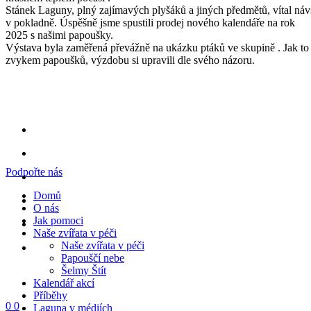
Stánek Laguny, plný zajímavých plyšáků a jiných předmětů, vítal ná
v pokladně. Úspěšně jsme spustili prodej nového kalendáře na rok
2025 s našimi papoušky.
Výstava byla zaměřená převážně na ukázku ptáků ve skupině . Jak t
zvykem papoušků, výzdobu si upravili dle svého názoru.
Podpořte nás
Domů
O nás
Jak pomoci
Naše zvířata v péči
Naše zvířata v péči
Papouščí nebe
Šelmy Štít
Kalendář akcí
Příběhy
0
0
Laguna v médiích