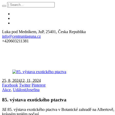
Luka pod Medníkem
, JuP,
25401
,
Česka Republika
info@centrumlaguna.cz
+420603211381
25. 8. 2024
12. 11. 2024
Facebook
Twitter
Pinterest
Akce
,
Události
Josefina
85. výstava exotického ptactva
Již 85. výstava exotického ptactva v Botanické zahradě na Albertově,
krásném teplém počasí .