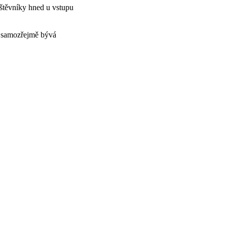
vštěvníky hned u vstupu
o samozřejmě bývá