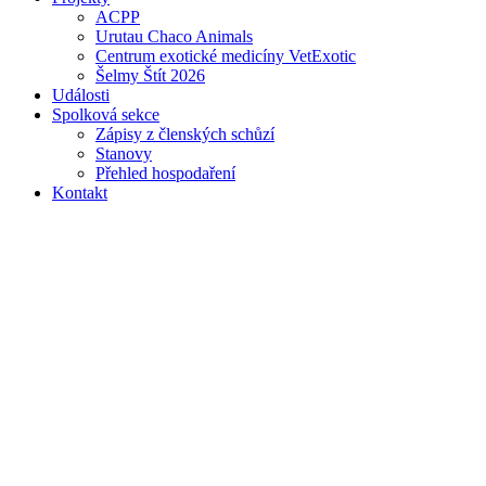
ACPP
Urutau Chaco Animals
Centrum exotické medicíny VetExotic
Šelmy Štít 2026
Události
Spolková sekce
Zápisy z členských schůzí
Stanovy
Přehled hospodaření
Kontakt