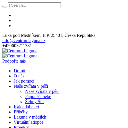
Luka pod Medníkem
, JuP,
25401
,
Česka Republika
info@centrumlaguna.cz
+420603211381
Podpořte nás
Domů
O nás
Jak pomoci
Naše zvířata v péči
Naše zvířata v péči
Papouščí nebe
Šelmy Štít
Kalendář akcí
Příběhy
Laguna v médiích
Virtuální adopce
Projekty