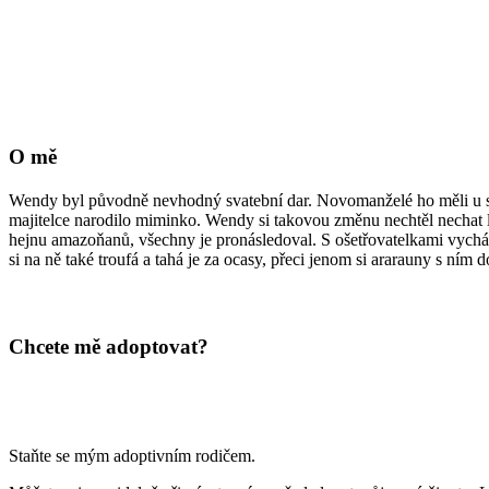
O mě
Wendy byl původně nevhodný svatební dar. Novomanželé ho měli u sebe
majitelce narodilo miminko. Wendy si takovou změnu nechtěl nechat l
hejnu amazoňanů, všechny je pronásledoval. S ošetřovatelkami vychází
si na ně také troufá a tahá je za ocasy, přeci jenom si ararauny s ním d
Chcete mě adoptovat?
Staňte se mým adoptivním rodičem.