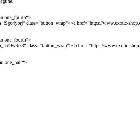
Laguně.
n one_fourth“>
f9go4yorj“ class=“button_wrap“><a href=“https://www.exotic-shop.c
n one_fourth“>
n_tcd9w9iz3″ class=“button_wrap“><a href=“https://www.exotic-sho
mn one_half“>