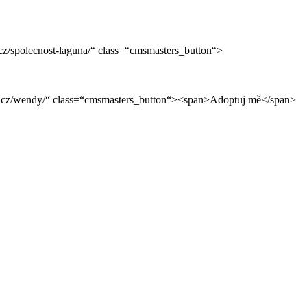
z/spolecnost-laguna/“ class=“cmsmasters_button“>
p.cz/wendy/“ class=“cmsmasters_button“><span>Adoptuj mě</span>