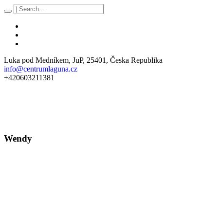
Luka pod Medníkem
, JuP,
25401
,
Česka Republika
info@centrumlaguna.cz
+420603211381
Wendy