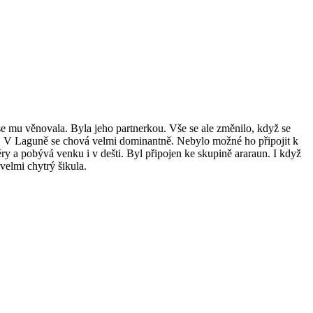
e mu věnovala. Byla jeho partnerkou. Vše se ale změnilo, když se
mu. V Laguně se chová velmi dominantně. Nebylo možné ho připojit k
ry a pobývá venku i v dešti. Byl připojen ke skupině araraun. I když
 velmi chytrý šikula.