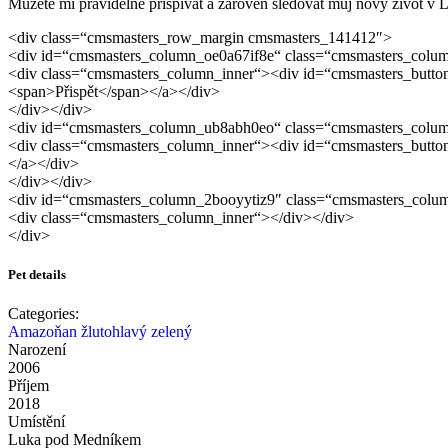
Můžete mi pravidelně přispívat a zároveň sledovat můj nový život v 
<div class=“cmsmasters_row_margin cmsmasters_141412″>
<div id=“cmsmasters_column_oe0a67if8e“ class=“cmsmasters_colum
<div class=“cmsmasters_column_inner“><div id=“cmsmasters_button_
<span>Přispět</span></a></div>
</div></div>
<div id=“cmsmasters_column_ub8abh0eo“ class=“cmsmasters_colum
<div class=“cmsmasters_column_inner“><div id=“cmsmasters_butto
</a></div>
</div></div>
<div id=“cmsmasters_column_2booyytiz9″ class=“cmsmasters_colu
<div class=“cmsmasters_column_inner“></div></div>
</div>
Pet details
Categories:
Amazoňan žlutohlavý zelený
Narození
2006
Příjem
2018
Umístění
Luka pod Medníkem