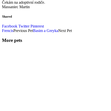
Čekám na adoptivní rodiče.
Massaniec Martin
Shared
Facebook
Twitter
Pinterest
Frencis
Previous Pet
Basim a Greyka
Next Pet
More pets