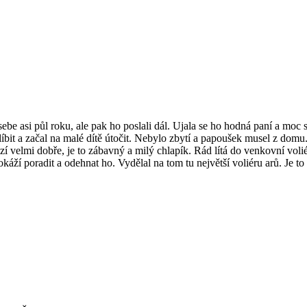
 asi půl roku, ale pak ho poslali dál. Ujala se ho hodná paní a moc s
íbit a začal na malé dítě útočit. Nebylo zbytí a papoušek musel z do
 velmi dobře, je to zábavný a milý chlapík. Rád lítá do venkovní volié
okáží poradit a odehnat ho. Vydělal na tom tu největší voliéru arů. Je to