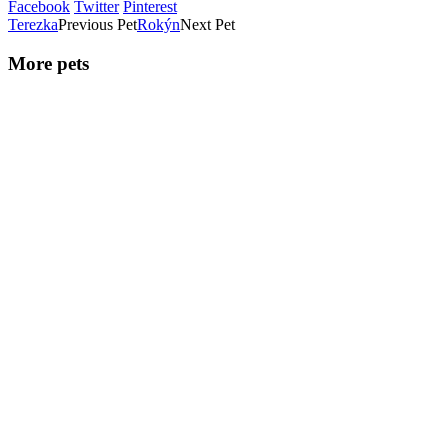
Facebook
Twitter
Pinterest
Terezka
Previous Pet
Rokýn
Next Pet
More pets