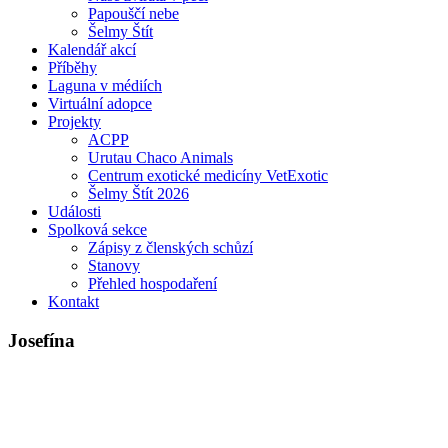
Papouščí nebe
Šelmy Štít
Kalendář akcí
Příběhy
Laguna v médiích
Virtuální adopce
Projekty
ACPP
Urutau Chaco Animals
Centrum exotické medicíny VetExotic
Šelmy Štít 2026
Události
Spolková sekce
Zápisy z členských schůzí
Stanovy
Přehled hospodaření
Kontakt
Josefína