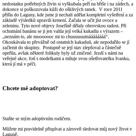
nedostatku potřebných živin si vyškubala peří na břiše i na zádech, a
dokonce si poškozovala kůži do ošklivých ranek. V roce 2011
přišla do Laguny, kde jsme ji nechali udělat kompletní vyšetření a za
základě výsledků upravili krmení. Začala se učit jíst ovoce a
zeleninu. Tyto nové objevy Josefíně dělaly obrovskou radost. Při
ochutnání banánu se ji jen valila její velká kukadla s výrazem –
„neznám to, ale mooooooc mi to chuuuuuutnáááááááá“.
Okoukávala to převážně od ostatních kakaduů, ale nepodařilo se jí
začlenit do skupiny. Postupně se její stav zlepšoval a částečně
opeřila, avšak některé folikuly byly už zničené. Jezdí s námi na
veřejné akce, fotí s modelkami a miluje svou ošetřovatelku Ivanku,
která jí má v péči.
Chcete mě adoptovat?
Staňte se mým adoptivním rodičem.
Můžete mi pravidelně přispívat a zároveň sledovat můj nový život v
Laguně.