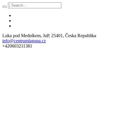
Luka pod Medníkem
, JuP,
25401
,
Česka Republika
info@centrumlaguna.cz
+420603211381