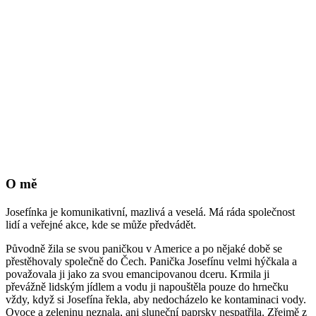
O mě
Josefínka je komunikativní, mazlivá a veselá. Má ráda společnost
lidí a veřejné akce, kde se může předvádět.
Původně žila se svou paničkou v Americe a po nějaké době se
přestěhovaly společně do Čech. Panička Josefínu velmi hýčkala a
považovala ji jako za svou emancipovanou dceru. Krmila ji
převážně lidským jídlem a vodu ji napouštěla pouze do hrnečku
vždy, když si Josefína řekla, aby nedocházelo ke kontaminaci vody.
Ovoce a zeleninu neznala, ani sluneční paprsky nespatřila. Zřejmě z