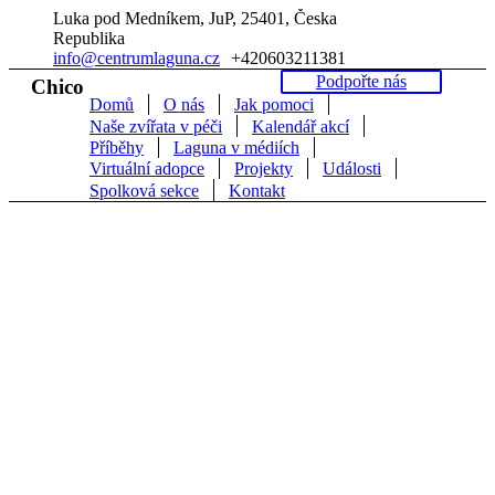
Luka pod Medníkem
, JuP,
25401
,
Česka
Republika
info@centrumlaguna.cz
+420603211381
Podpořte nás
Chico
Domů
O nás
Jak pomoci
Naše zvířata v péči
Kalendář akcí
Příběhy
Laguna v médiích
Virtuální adopce
Projekty
Události
Spolková sekce
Kontakt