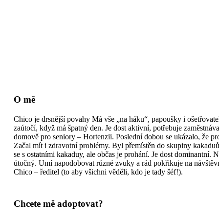
O mě
Chico je drsnější povahy Má vše „na háku“, papoušky i ošetřovatel
zaútočí, když má špatný den. Je dost aktivní, potřebuje zaměstnávat
domově pro seniory – Hortenzii. Poslední dobou se ukázalo, že pr
Začal mít i zdravotní problémy. Byl přemístěn do skupiny kakaduů 
se s ostatními kakaduy, ale občas je prohání. Je dost dominantní. N
útočný. Umí napodobovat různé zvuky a rád pokřikuje na návštěvn
Chico – ředitel (to aby všichni věděli, kdo je tady šéf!).
Chcete mě adoptovat?