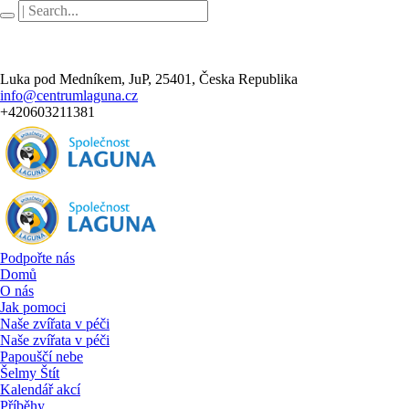
Luka pod Medníkem
, JuP,
25401
,
Česka Republika
info@centrumlaguna.cz
+420603211381
Podpořte nás
Domů
O nás
Jak pomoci
Naše zvířata v péči
Naše zvířata v péči
Papouščí nebe
Šelmy Štít
Kalendář akcí
Příběhy