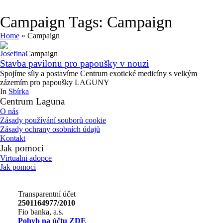
Campaign Tags:
Campaign
Home
»
Campaign
Josefina
Campaign
Stavba pavilonu pro papoušky v nouzi
Spojíme síly a postavíme Centrum exotické medicíny s velkým
zázemím pro papoušky LAGUNY
In
Sbírka
Centrum Laguna
O nás
Zásady používání souborů cookie
Zásady ochrany osobních údajů
Kontakt
Jak pomoci
Virtualni adopce
Jak pomoci
Transparentní účet
2501164977/2010
Fio banka, a.s.
Pohyb na účtu ZDE