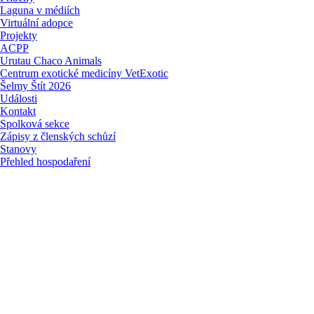
Laguna v médiích
Virtuální adopce
Projekty
ACPP
Urutau Chaco Animals
Centrum exotické medicíny VetExotic
Šelmy Štít 2026
Události
Kontakt
Spolková sekce
Zápisy z členských schůzí
Stanovy
Přehled hospodaření